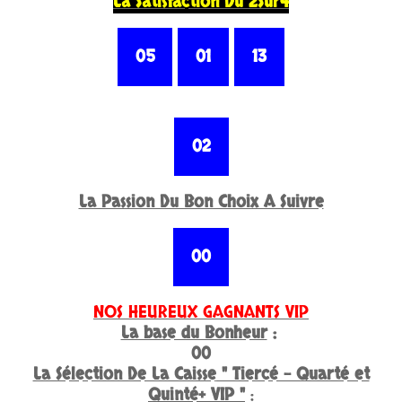
La Satisfaction Du 2Sur4
05
01
13
02
La Passion Du Bon Choix A Suivre
00
NOS HEUREUX GAGNANTS VIP
La base du Bonheur
:
00
La Sélection De La Caisse
" Tiercé - Quarté et
Quinté+ VIP "
: