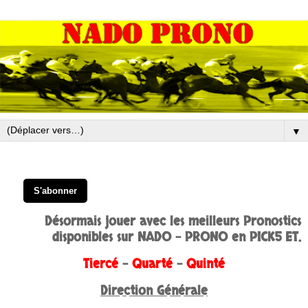
▼
S'abonner
Désormais jouer avec les meilleurs Pronostics
disponibles sur NADO - PRONO en PICK5 ET.
Tiercé
-
Quarté
-
Quinté
Direction Générale